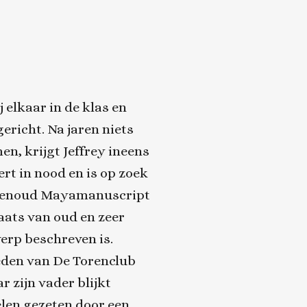
ij elkaar in de klas en
richt. Na jaren niets
n, krijgt Jeffrey ineens
ert in nood en is op zoek
euwenoud Mayamanuscript
aats van oud en zeer
erp beschreven is.
eden van De Torenclub
r zijn vader blijkt
elen gezeten door een