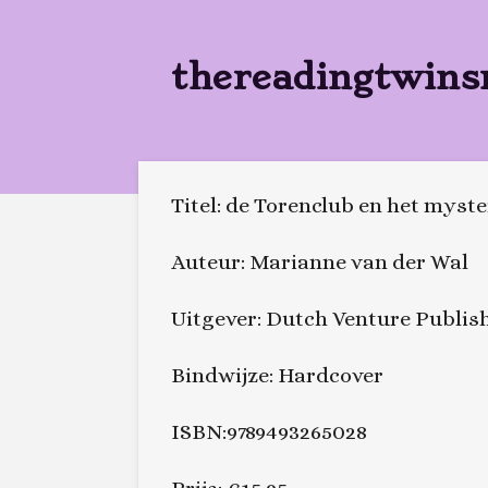
Ga
direct
thereadingtwins
naar
de
hoofdinhoud
Titel: de Torenclub en het myst
Auteur: Marianne van der Wal
Uitgever: Dutch Venture Publis
Bindwijze: Hardcover
ISBN:9789493265028