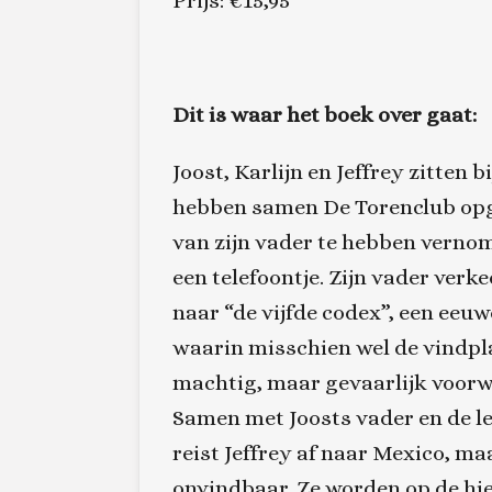
Prijs: €15,95
Dit is waar het boek over gaat:
Joost, Karlijn en Jeffrey zitten b
hebben samen De Torenclub opge
van zijn vader te hebben vernome
een telefoontje. Zijn vader verke
naar “de vijfde codex”, een e
waarin misschien wel de vindpl
machtig, maar gevaarlijk voorw
Samen met Joosts vader en de l
reist Jeffrey af naar Mexico, maa
onvindbaar. Ze worden op de hi