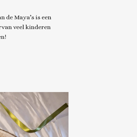
an de Maya’s
is een
rvan veel kinderen
en!