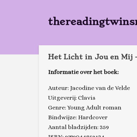
Ga
direct
thereadingtwins
naar
de
hoofdinhoud
Het Licht in Jou en Mij 
Informatie over het boek:
Auteur: Jacodine van de Velde
Uitgeverij: Clavis
Genre: Young Adult roman
Bindwijze: Hardcover
Aantal bladzijden: 359
ISBN: 9789044852134