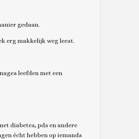
manier gedaan.
ek erg makkelijk weg leest.
onages leefden met een
 met diabetes, pds en andere
dingen écht hebben op iemands