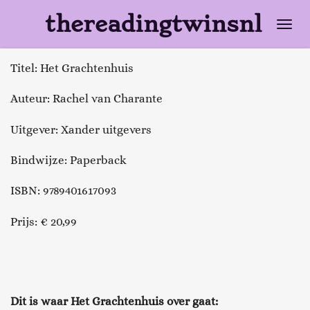
Ga
thereadingtwinsnl
direct
naar
Titel: Het Grachtenhuis
de
hoofdinhoud
Auteur: Rachel van Charante
Uitgever: Xander uitgevers
Bindwijze: Paperback
ISBN: 9789401617093
Prijs: € 20,99
Dit is waar
Het Grachtenhuis
over gaat: