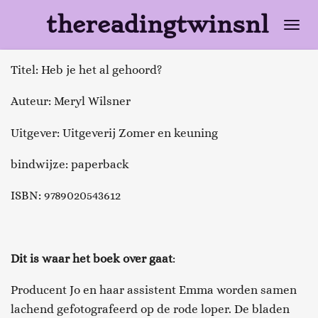
Ga
thereadingtwinsnl
direct
naar
Titel: Heb je het al gehoord?
de
hoofdinhoud
Auteur: Meryl Wilsner
Uitgever: Uitgeverij Zomer en keuning
bindwijze: paperback
ISBN: 9789020543612
Dit is waar het boek over gaat
:
Producent Jo en haar assistent Emma worden samen
lachend gefotografeerd op de rode loper. De bladen