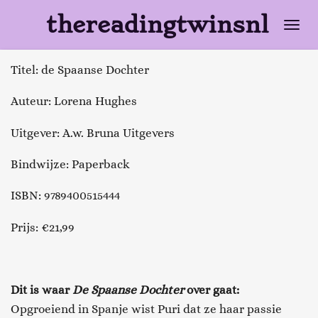
Ga
thereadingtwinsnl
direct
naar
Titel: de Spaanse Dochter
de
hoofdinhoud
Auteur: Lorena Hughes
Uitgever: A.w. Bruna Uitgevers
Bindwijze: Paperback
ISBN: 9789400515444
Prijs: €21,99
Dit is waar
De Spaanse Dochter
over gaat:
Opgroeiend in Spanje wist Puri dat ze haar passie