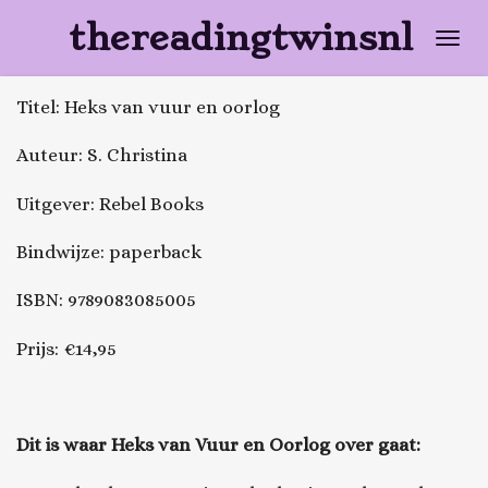
Ga
thereadingtwinsnl
direct
naar
Titel: Heks van vuur en oorlog
de
hoofdinhoud
Auteur: S. Christina
Uitgever: Rebel Books
Bindwijze: paperback
ISBN: 9789083085005
Prijs: €14,95
Dit is waar
Heks van Vuur en Oorlog
over gaat: