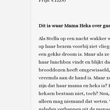
Prijs: €13,00
Dit is waar
Mama Heks
over gaa
Als Stella op een nacht wakker 
op haar bezem voorbij ziet vlieg
een gekke droom is. Maar als ze
haar lunchbox vindt en blijkt 
brooddozen heeft omgewisseld, b
vreemds aan de hand is. Maar z
zijn dat haar mama en heks is? 
heksen bestaan niet, toch? Nou,
alleen mag niemand dat weten. 
geleden verbannen uit de mens