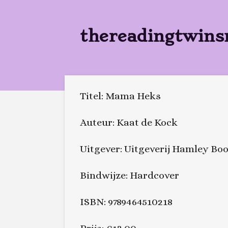
Ga
direct
thereadingtwins
naar
de
hoofdinhoud
Titel: Mama Heks
Auteur: Kaat de Kock
Uitgever: Uitgeverij Hamley Bo
Bindwijze: Hardcover
ISBN: 9789464510218