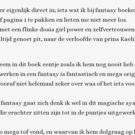
r eigenlijk direct in; iets wat ik bij fantasy boe
 pagina 1 te pakken en lieten me niet meer los.
met een flinke dosis girl power en zelfvertrouwen.
ijd genoet pit, naar de verloofde van prins Kaelis
em in dit boek eentje zoals ik hem nog nooit heb 
werken in een fantasy is fantastisch en mega orig
ooraf niet helemaal zeker over was of het iets voor
 fantasy gaat zich denk ik wel in dit magische s
e erachter zitten zijn tot in de puntjes uitgewer
 zo mega tof vond, en waarvan ik hem dolgraag op h