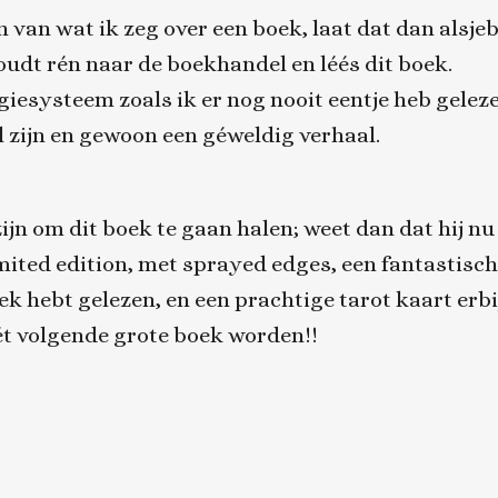
van wat ik zeg over een boek, laat dat dan alsjebl
oudt rén naar de boekhandel en léés dit boek.
agiesysteem zoals ik er nog nooit eentje heb gele
 zijn en gewoon een géweldig verhaal.
jn om dit boek te gaan halen; weet dan dat hij nu (t
limited edition, met sprayed edges, een fantastis
boek hebt gelezen, en een prachtige tarot kaart erbi
ét volgende grote boek worden!!