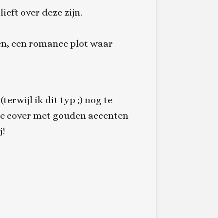
ieft over deze zijn.
zen, een romance plot waar
erwijl ik dit typ ;) nog te
che cover met gouden accenten
j!