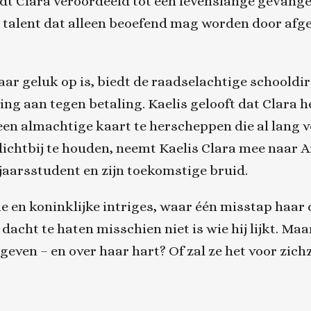
dt Clara veroordeeld tot een levenslange gevang
 talent dat alleen beoefend mag worden door af
haar geluk op is, biedt de raadselachtige school
ing aan tegen betaling. Kaelis gelooft dat Clara 
een almachtige kaart te herscheppen die al lang 
 dichtbij te houden, neemt Kaelis Clara mee naar
ejaarsstudent en zijn toekomstige bruid.
e en koninklijke intriges, waar één misstap haar
 dacht te haten misschien niet is wie hij lijkt. Ma
geven – en over haar hart? Of zal ze het voor zich