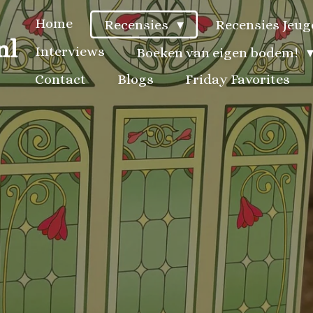
Home
Recensies
Recensies Jeu
nl
Interviews
Boeken van eigen bodem!
Contact
Blogs
Friday Favorites