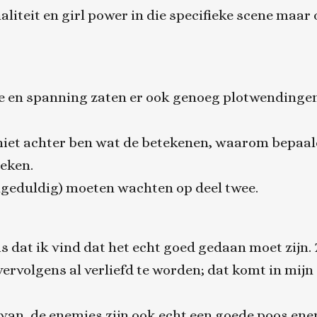
aliteit en girl power in die specifieke scene maar 
e en spanning zaten er ook genoeg plotwendinge
iet achter ben wat de betekenen, waarom bepaalde
teken.
ngeduldig) moeten wachten op deel twee.
s dat ik vind dat het echt goed gedaan moet zijn.
ervolgens al verliefd te worden; dat komt in mijn
e van, de enemies zijn ook echt een goede poos ene