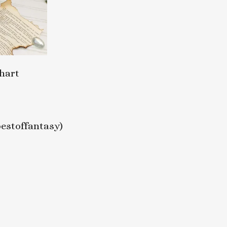
 hart
bestoffantasy)