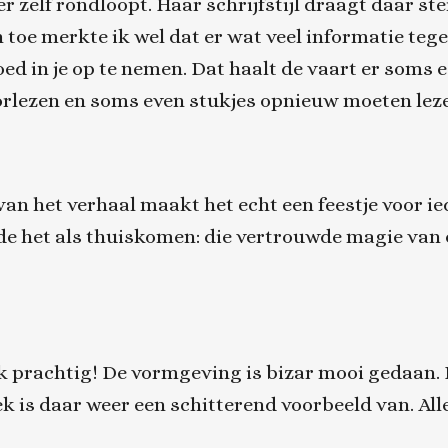
 er zelf rondloopt. Haar schrijfstijl draagt daar st
toe merkte ik wel dat er wat veel informatie tege
d in je op te nemen. Dat haalt de vaart er soms ee
orlezen en soms even stukjes opnieuw moeten lez
an het verhaal maakt het echt een feestje voor ied
elde het als thuiskomen: die vertrouwde magie van
jk prachtig! De vormgeving is bizar mooi gedaan. 
oek is daar weer een schitterend voorbeeld van. Al