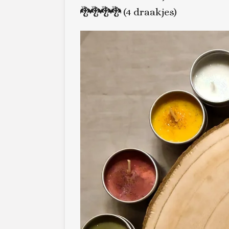
🐉🐉🐉🐉 (4 draakjes)