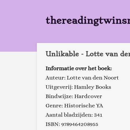
Ga
direct
thereadingtwins
naar
de
hoofdinhoud
Unlikable - Lotte van de
Informatie over het boek:
Auteur: Lotte van den Noort
Uitgeverij: Hamley Books
Bindwijze: Hardcover
Genre: Historische YA
Aantal bladzijden: 341
ISBN: 9789464208955