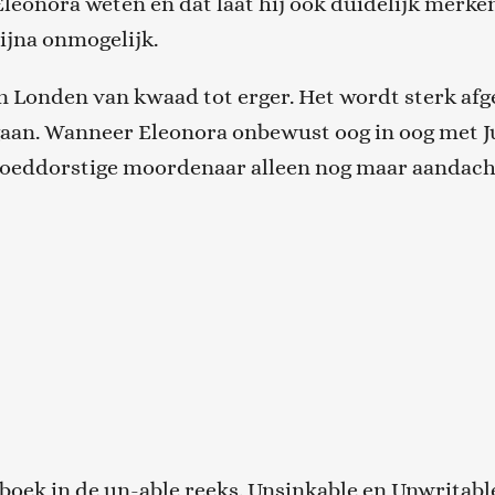
n Eleonora weten en dat laat hij ook duidelijk merke
ijna onmogelijk.
 Londen van kwaad tot erger. Het wordt sterk a
 gaan. Wanneer Eleonora onbewust oog in oog met Ju
bloeddorstige moordenaar alleen nog maar aandacht
 boek in de un-able reeks. Unsinkable en Unwritable