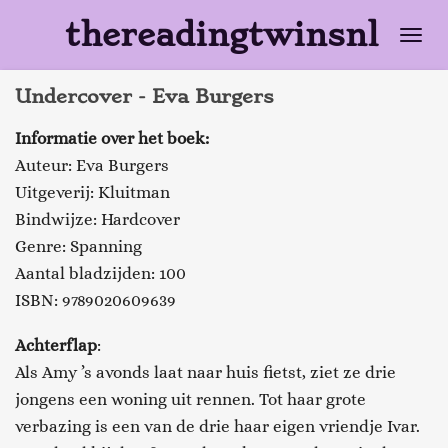
Ga
thereadingtwinsnl
direct
naar
Undercover - Eva Burgers
de
hoofdinhoud
Informatie over het boek:
Auteur: Eva Burgers
Uitgeverij: Kluitman
Bindwijze: Hardcover
Genre: Spanning
Aantal bladzijden: 100
ISBN: 9789020609639
Achterflap
:
Als Amy ’s avonds laat naar huis fietst, ziet ze drie
jongens een woning uit rennen. Tot haar grote
verbazing is een van de drie haar eigen vriendje Ivar.