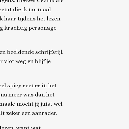
gens. Hoewel Cecilia als
eemt die ik normaal
k haar tijdens het lezen
erg krachtig personage
en beeldende schrijfstijl.
 vlot weg en blijf je
eel spicy scenes in het
bijna meer was dan het
smaak; mocht jij juist wel
it zeker een aanrader.
elezen, want wat