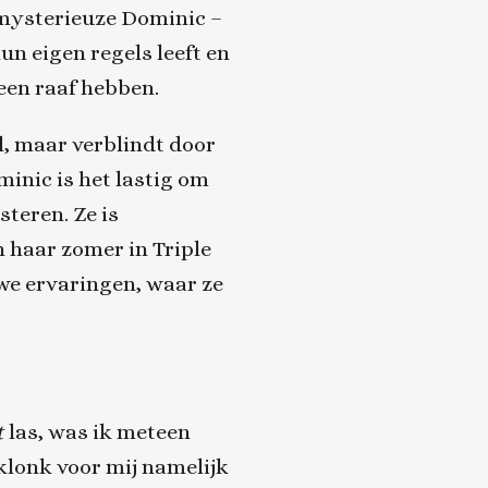
mysterieuze Dominic –
n eigen regels leeft en
een raaf hebben.
l, maar verblindt door
inic is het lastig om
steren. Ze is
 haar zomer in Triple
uwe ervaringen, waar ze
t
las, was ik meteen
klonk voor mij namelijk