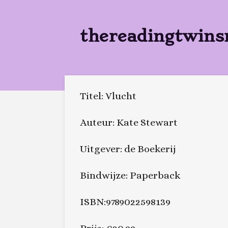
Ga
direct
thereadingtwins
naar
de
hoofdinhoud
Titel: Vlucht
Auteur: Kate Stewart
Uitgever: de Boekerij
Bindwijze: Paperback
ISBN:9789022598139