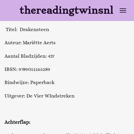
Ga
thereadingtwinsnl
direct
naar
Titel: Drakensteen
de
hoofdinhoud
Auteur: Mariëtte Aerts
Aantal Bladzijden: 437
IBSN:
9789051165289
Bindwijze: Paperback
Uitgever: De Vier WIndstreken
Achterflap: