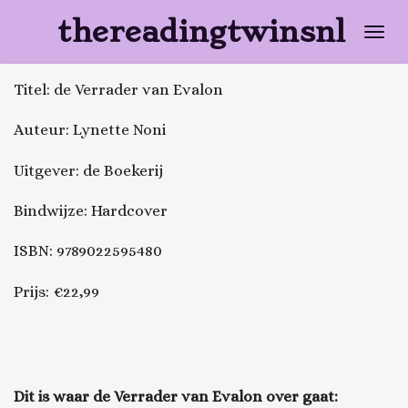
Ga
thereadingtwinsnl
direct
naar
Titel: de Verrader van Evalon
de
hoofdinhoud
Auteur: Lynette Noni
Uitgever: de Boekerij
Bindwijze: Hardcover
ISBN: 9789022595480
Prijs: €22,99
Dit is waar
de Verrader van Evalon
over gaat: