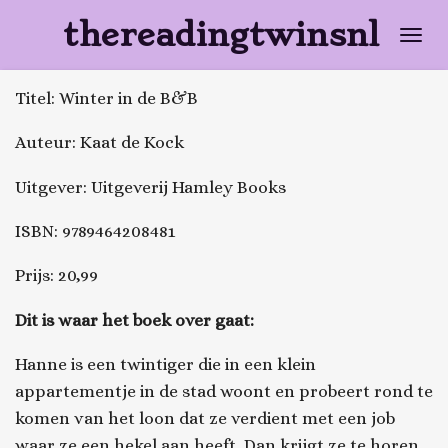
Ga
thereadingtwinsnl
direct
naar
Titel: Winter in de B&B
de
hoofdinhoud
Auteur: Kaat de Kock
Uitgever: Uitgeverij Hamley Books
ISBN:
9789464208481
Prijs: 20,99
Dit is waar het boek over gaat:
Hanne is een twintiger die in een klein
appartementje in de stad woont en probeert rond te
komen van het loon dat ze verdient met een job
waar ze een hekel aan heeft. Dan krijgt ze te horen