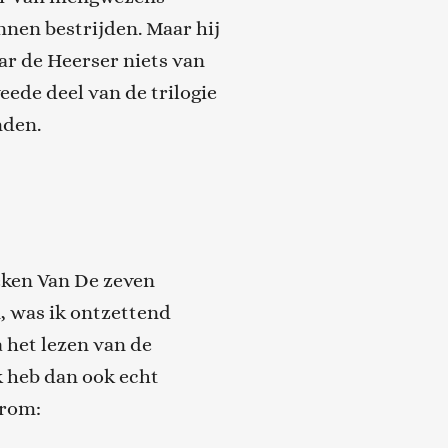
nen bestrijden. Maar hij
r de Heerser niets van
eede deel van de trilogie
nden.
eken Van De zeven
, was ik on
tzettend
 het lezen van de
k heb dan ook echt
arom: