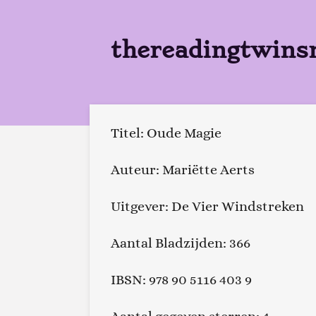
Ga
direct
thereadingtwins
naar
de
hoofdinhoud
Titel: Oude Magie
Auteur: Mariëtte Aerts
Uitgever: De Vier Windstreken
Aantal Bladzijden: 366
IBSN: 978 90 5116 403 9