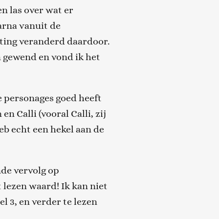
n las over wat er
arna vanuit de
etting veranderd daardoor
.
an gewend
en
vond ik het
e personages goed heeft
n
en
Calli
(vooral
Calli
, zij
heb echt een hekel aan de
de vervolg op
et lezen waard!
Ik kan niet
l 3, en verder te lezen