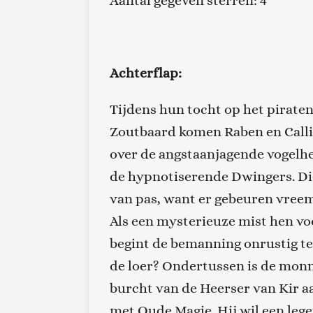
Aantal gegeven sterren: 4
Achterflap:
Tijdens hun tocht op het pirate
Zoutbaard komen
Raben
en
Calli
over de angstaanjagende vogelhe
de hypnotiserende Dwingers. Di
van pas, want er gebeuren vreem
Als een mysterieuze mist hen voo
begint de bemanning onrustig te
de loer? Ondertussen is de mon
burcht van de Heerser van Kir 
met Oude Magie. Hij wil een le