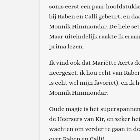
soms eerst een paar hoofdstukke
bij
Raben
en
C
alli
gebeurt, en da
Monnik
Himmondar
. De hele s
M
aar uiteindelijk raakte ik era
prima
lezen
.
Ik vind ook dat Mariëtte Aerts d
neergezet
, ik hou echt van
Rabe
is echt wel mijn favoriet)
, en ik 
Monnik
Himmondar
.
Oude magie is het superspannen
de
H
eersers van
K
ir, en zeker h
wachten om verder te gaan in dee
over
Raben
en
Calli
!