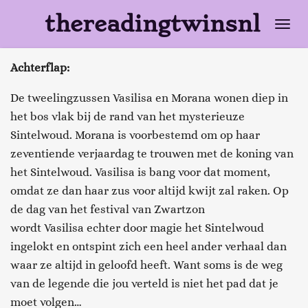
Ga
thereadingtwinsnl
direct
naar
Achterflap:
de
hoofdinhoud
De tweelingzussen Vasilisa en Morana wonen diep in
het bos vlak bij de rand van het mysterieuze
Sintelwoud. Morana is voorbestemd om op haar
zeventiende verjaardag te trouwen met de koning van
het Sintelwoud. Vasilisa is bang voor dat moment,
omdat ze dan haar zus voor altijd kwijt zal raken. Op
de dag van het festival van Zwartzon
wordt Vasilisa echter door magie het Sintelwoud
ingelokt en ontspint zich een heel ander verhaal dan
waar ze altijd in geloofd heeft. Want soms is de weg
van de legende die jou verteld is niet het pad dat je
moet volgen…