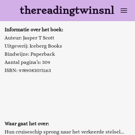
Ga
thereadingtwinsnl
direct
naar
Informatie over het boek:
de
Auteur: Jasper T Scott
hoofdinhoud
Uitgeverij: Iceberg Books
Bindwijze: Paperback
Aantal pagina’s: 309
ISBN: 9789083073163
Waar gaat het over:
Hun cruiseschip sprong naar het verkeerde stelsel...