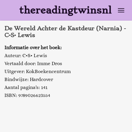
Ga
thereadingtwinsnl
direct
naar
De Wereld Achter de Kastdeur (Narnia) -
de
C•S• Lewis
hoofdinhoud
Informatie over het boek:
Auteur: C•S• Lewis
Vertaald door: Imme Dros
Uitgever: KokBoekencentrum
Bindwijze: Hardcover
Aantal pagina's: 141
ISBN: 9789026623554