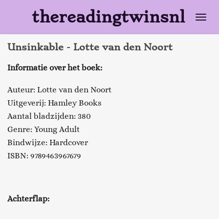
Ga
thereadingtwinsnl
direct
naar
Unsinkable - Lotte van den Noort
de
hoofdinhoud
Informatie over het boek:
Auteur: Lotte van den Noort
Uitgeverij: Hamley Books
Aantal bladzijden: 380
Genre: Young Adult
Bindwijze: Hardcover
ISBN: 9789463967679
Achterflap: