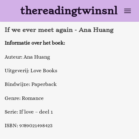
Ga
thereadingtwinsnl
direct
naar
If we ever meet again - Ana Huang
de
hoofdinhoud
Informatie over het boek:
Auteur: Ana Huang
Uitgeverij: Love Books
Bindwijze: Paperback
Genre: Romance
Serie: If love – deel 1
ISBN: 9789021498423