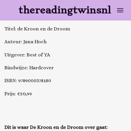
Ga
thereadingtwinsnl
direct
naar
Titel: de Kroon en de Droom
de
hoofdinhoud
Auteur: Jana Hoch
Uitgever: Best of YA
Bindwijze: Hardcover
ISBN: 9789000378180
Prijs: €20,99
Dit is waar
De Kroon en de Droom
over gaat: