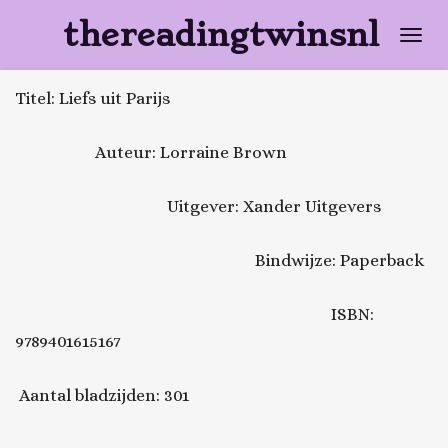
Ga
thereadingtwinsnl
direct
naar
Titel: Liefs uit Parijs
de
hoofdinhoud
Auteur: Lorraine Brown
Uitgever: Xander Uitgevers
Bindwijze: Paperback
ISBN:
9789401615167
Aantal bladzijden: 301